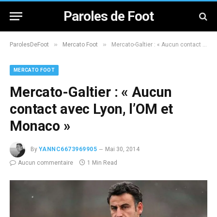
Paroles de Foot
»
»
ParolesDeFoot
Mercato Foot
Mercato-Galtier : « Aucun contact avec Lyon, l’OM et Monaco »
MERCATO FOOT
Mercato-Galtier : « Aucun
contact avec Lyon, l’OM et
Monaco »
By
YANNC6673969905
Mai 30, 2014
Aucun commentaire
1 Min Read