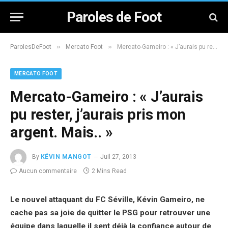
Paroles de Foot
»
»
ParolesDeFoot
Mercato Foot
Mercato-Gameiro : « J’aurais pu rester, j’aurais pris mon argent. Mais.. »
MERCATO FOOT
Mercato-Gameiro : « J’aurais
pu rester, j’aurais pris mon
argent. Mais.. »
By
KÉVIN MANGOT
Juil 27, 2013
Aucun commentaire
2 Mins Read
Le nouvel attaquant du FC Séville, Kévin Gameiro, ne
cache pas sa joie de quitter le PSG pour retrouver une
équipe dans laquelle il sent déjà la confiance autour de