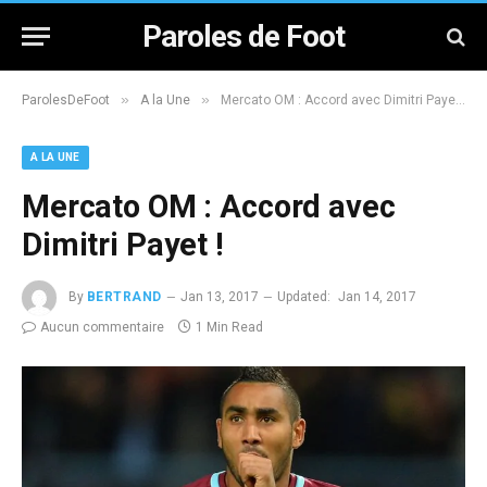
Paroles de Foot
»
»
ParolesDeFoot
A la Une
Mercato OM : Accord avec Dimitri Payet !
A LA UNE
Mercato OM : Accord avec
Dimitri Payet !
By
BERTRAND
Jan 13, 2017
Updated:
Jan 14, 2017
Aucun commentaire
1 Min Read