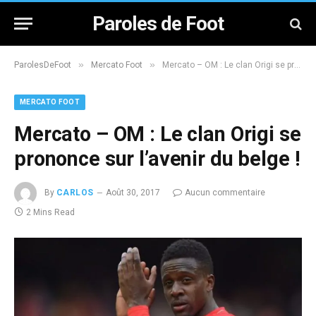
Paroles de Foot
»
»
ParolesDeFoot
Mercato Foot
Mercato – OM : Le clan Origi se prononce sur l’avenir du belge !
MERCATO FOOT
Mercato – OM : Le clan Origi se
prononce sur l’avenir du belge !
By
CARLOS
Août 30, 2017
Aucun commentaire
2 Mins Read