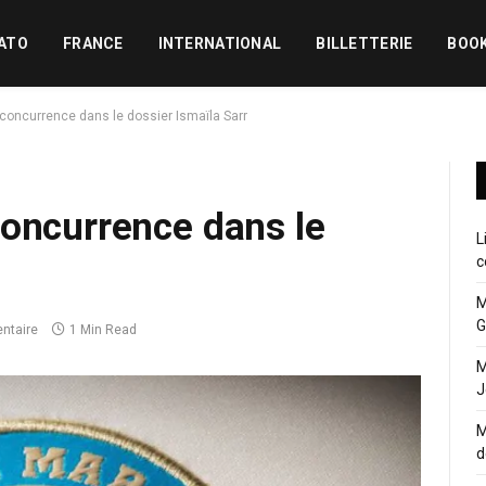
ATO
FRANCE
INTERNATIONAL
BILLETTERIE
BOO
concurrence dans le dossier Ismaïla Sarr
concurrence dans le
L
c
M
G
ntaire
1 Min Read
M
J
M
d