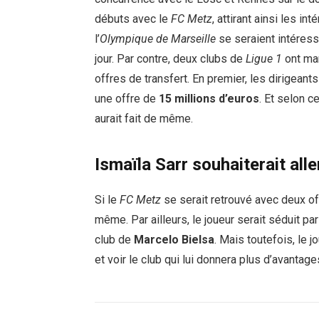
débuts avec le
FC Metz
, attirant ainsi les i
l’
Olympique de Marseille
se seraient intéressé
jour. Par contre, deux clubs de
Ligue 1
ont man
offres de transfert. En premier, les dirigean
une offre de
15 millions d’euros
. Et selon c
aurait fait de même.
Ismaïla Sarr souhaiterait aller
Si le
FC Metz
se serait retrouvé avec deux off
même. Par ailleurs, le joueur serait séduit pa
club de
Marcelo Bielsa
. Mais toutefois, le j
et voir le club qui lui donnera plus d’avantage