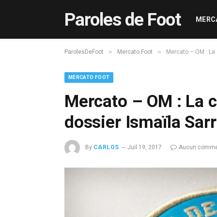
Paroles de Foot
MERC
»
»
ParolesDeFoot
Mercato Foot
Mercato – OM : La 
MERCATO FOOT
Mercato – OM : La 
dossier Ismaïla Sarr
By
CARLOS
Juil 19, 2017
Aucun comme