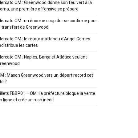
ercato OM : Greenwood donne son feu vert à la
oma, une première offensive se prépare
ercato OM : un énorme coup dur se confirme pour
e transfert de Greenwood
ercato OM : le retour inattendu d’Angel Gomes
edistribue les cartes
ercato OM : Naples, Barça et Atlético veulent
reenwood
M : Mason Greenwood vers un départ record cet
té ?
illets FBBP01 – OM : la préfecture bloque la vente
n ligne et crée un rush inédit