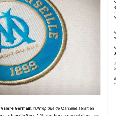
M
R
M
l
M
r
M
G
O
é
B
e
r
Valère Germain
, l’
Olympique de Marseille
serait en
ossier
Ismaïla Sarr
. A 19 ans, le joueur aurait réussi ses