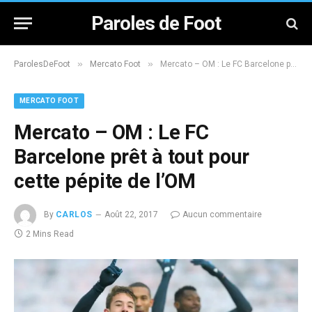
Paroles de Foot
»
»
ParolesDeFoot
Mercato Foot
Mercato – OM : Le FC Barcelone prêt à tout pour cette pépite de l’OM
MERCATO FOOT
Mercato – OM : Le FC
Barcelone prêt à tout pour
cette pépite de l’OM
By
CARLOS
Août 22, 2017
Aucun commentaire
2 Mins Read