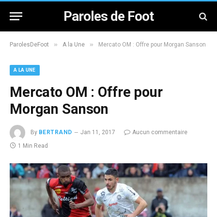
Paroles de Foot
»
»
ParolesDeFoot
A la Une
Mercato OM : Offre pour Morgan Sanson
A LA UNE
Mercato OM : Offre pour
Morgan Sanson
By
BERTRAND
Jan 11, 2017
Aucun commentaire
1 Min Read