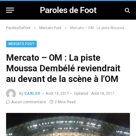
Paroles de Foot
»
»
ParolesDeFoot
Mercato Foot
Mercato – OM : La piste Moussa Dembélé reviendrait au devant de la scène à l’OM
MERCATO FOOT
Mercato – OM : La piste
Moussa Dembélé reviendrait
au devant de la scène à l’OM
By
CARLOS
Août 18, 2017
Updated:
Août 18, 2017
Aucun commentaire
2 Mins Read