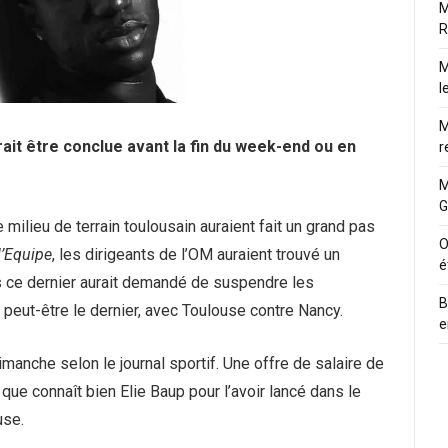
M
R
M
l
M
ait être conclue avant la fin du week-end ou en
r
M
G
milieu de terrain toulousain auraient fait un grand pas
O
l’Equipe
, les dirigeants de l’OM auraient trouvé un
é
s ce dernier aurait demandé de suspendre les
B
peut-être le dernier, avec Toulouse contre Nancy.
e
anche selon le journal sportif. Une offre de salaire de
que connaît bien Elie Baup pour l’avoir lancé dans le
use.