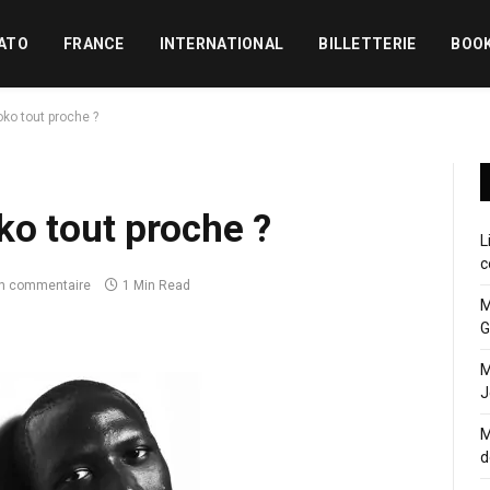
ATO
FRANCE
INTERNATIONAL
BILLETTERIE
BOO
ko tout proche ?
o tout proche ?
L
c
n commentaire
1 Min Read
M
G
M
J
M
d