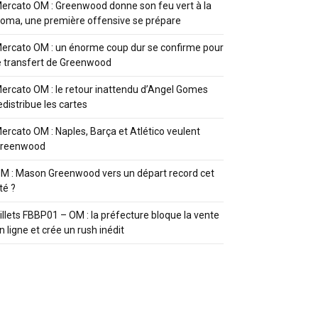
ercato OM : Greenwood donne son feu vert à la
oma, une première offensive se prépare
ercato OM : un énorme coup dur se confirme pour
e transfert de Greenwood
ercato OM : le retour inattendu d’Angel Gomes
edistribue les cartes
ercato OM : Naples, Barça et Atlético veulent
reenwood
M : Mason Greenwood vers un départ record cet
té ?
illets FBBP01 – OM : la préfecture bloque la vente
n ligne et crée un rush inédit