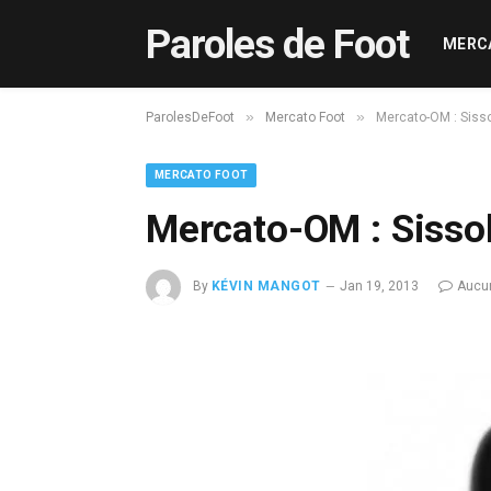
Paroles de Foot
MERC
»
»
ParolesDeFoot
Mercato Foot
Mercato-OM : Sisso
MERCATO FOOT
Mercato-OM : Sissok
By
KÉVIN MANGOT
Jan 19, 2013
Aucu