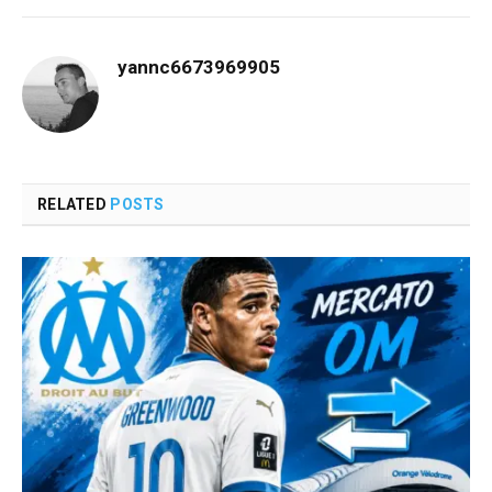
yannc6673969905
RELATED
POSTS