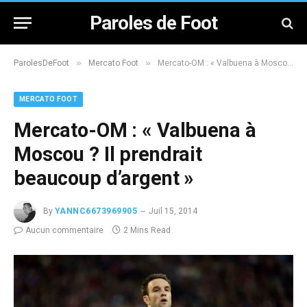
Paroles de Foot
»
»
ParolesDeFoot
Mercato Foot
Mercato-OM : « Valbuena à Moscou ? Il prendrait beaucoup d’argent »
MERCATO FOOT
Mercato-OM : « Valbuena à
Moscou ? Il prendrait
beaucoup d’argent »
By
YANNC6673969905
Juil 15, 2014
Aucun commentaire
2 Mins Read