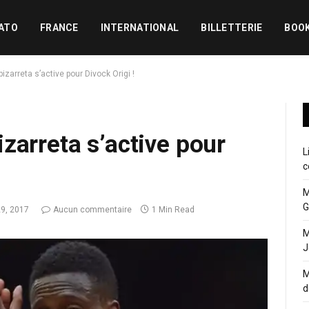
ATO
FRANCE
INTERNATIONAL
BILLETTERIE
BOO
zarreta s’active pour Divock Origi !
zarreta s’active pour
L
c
M
G
29, 2017
Aucun commentaire
1 Min Read
M
J
M
d