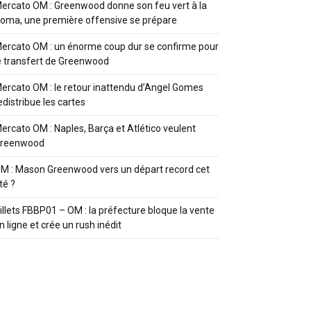
ercato OM : Greenwood donne son feu vert à la
oma, une première offensive se prépare
ercato OM : un énorme coup dur se confirme pour
e transfert de Greenwood
ercato OM : le retour inattendu d’Angel Gomes
edistribue les cartes
ercato OM : Naples, Barça et Atlético veulent
reenwood
M : Mason Greenwood vers un départ record cet
té ?
illets FBBP01 – OM : la préfecture bloque la vente
n ligne et crée un rush inédit