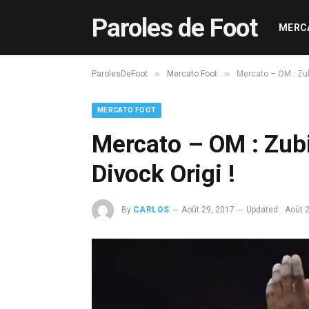
Paroles de Foot
MERC
»
»
ParolesDeFoot
Mercato Foot
Mercato – OM : Zubi
MERCATO FOOT
Mercato – OM : Zubi
Divock Origi !
By
CARLOS
Août 29, 2017
Updated:
Août 