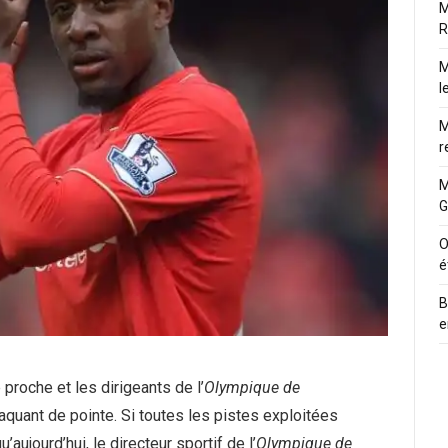
M
R
M
l
M
r
M
G
O
é
B
e
proche et les dirigeants de l’
Olympique de
taquant de pointe. Si toutes les pistes exploitées
’aujourd’hui, le directeur sportif de l’
Olympique de