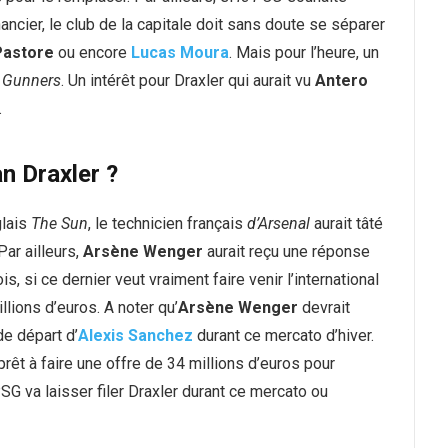
ancier, le club de la capitale doit sans doute se séparer
Pastore
ou encore
Lucas Moura
. Mais pour l’heure, un
s
Gunners
. Un intérêt pour Draxler qui aurait vu
Antero
.
an Draxler ?
glais
The Sun
, le technicien français
d’Arsenal
aurait tâté
 Par ailleurs,
Arsène Wenger
aurait reçu une réponse
s, si ce dernier veut vraiment faire venir l’international
llions d’euros. A noter qu’
Arsène Wenger
devrait
de départ d’
Alexis
Sanchez
durant ce mercato d’hiver.
prêt à faire une offre de 34 millions d’euros pour
PSG va laisser filer Draxler durant ce mercato ou