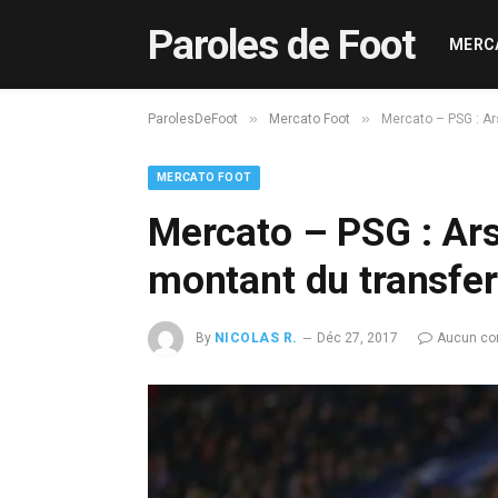
Paroles de Foot
MERC
»
»
ParolesDeFoot
Mercato Foot
Mercato – PSG : Ar
MERCATO FOOT
Mercato – PSG : Ars
montant du transfer
By
NICOLAS R.
Déc 27, 2017
Aucun co