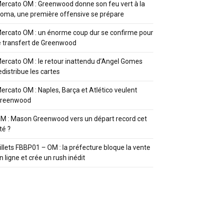
ercato OM : Greenwood donne son feu vert à la
oma, une première offensive se prépare
ercato OM : un énorme coup dur se confirme pour
e transfert de Greenwood
ercato OM : le retour inattendu d’Angel Gomes
edistribue les cartes
ercato OM : Naples, Barça et Atlético veulent
reenwood
M : Mason Greenwood vers un départ record cet
té ?
illets FBBP01 – OM : la préfecture bloque la vente
n ligne et crée un rush inédit