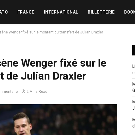
ATO
FRANCE
INTERNATIONAL
BILLETTERIE
BOO
sène Wenger fixé sur le montant du transfert de Julian Draxler
ène Wenger fixé sur le
L
t de Julian Draxler
c
M
G
mmentaire
2 Mins Read
M
J
M
d