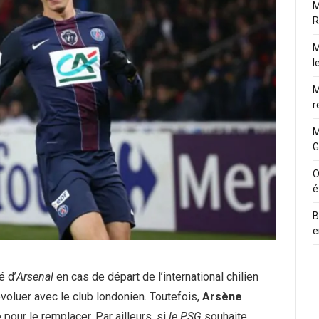
M
R
M
l
M
r
M
G
O
é
B
e
é d’
Arsenal
en cas de départ de l’international chilien
voluer avec le club londonien. Toutefois,
Arsène
 pour le remplacer. Par ailleurs, si
le PSG
souhaite