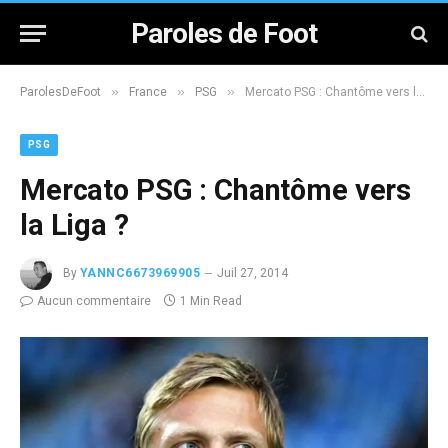
Paroles de Foot
»
»
»
ParolesDeFoot
France
PSG
Mercato PSG : Chantôme vers la Liga ?
PSG
Mercato PSG : Chantôme vers
la Liga ?
By
YANNC6673969905
Juil 27, 2014
Aucun commentaire
1 Min Read