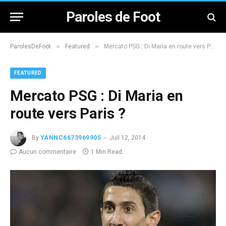
Paroles de Foot
»
»
ParolesDeFoot
Featured
Mercato PSG : Di Maria en route vers Paris ?
FEATURED
Mercato PSG : Di Maria en
route vers Paris ?
By
YANNC6673969905
Juil 12, 2014
Aucun commentaire
1 Min Read