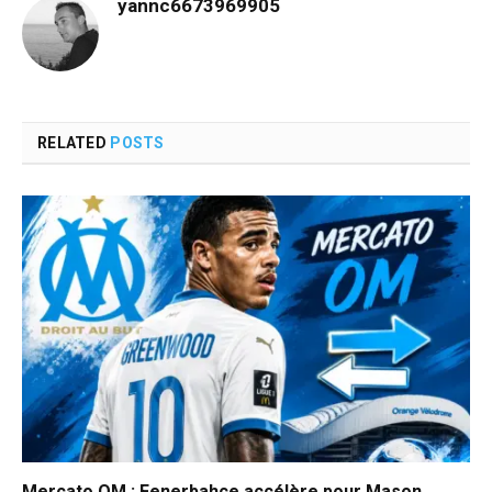
yannc6673969905
RELATED
POSTS
Mercato OM : Fenerbahçe accélère pour Mason