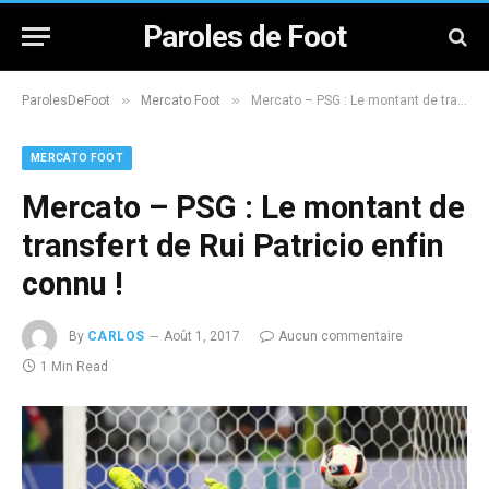
Paroles de Foot
»
»
ParolesDeFoot
Mercato Foot
Mercato – PSG : Le montant de transfert de Rui Patricio enfin connu !
MERCATO FOOT
Mercato – PSG : Le montant de
transfert de Rui Patricio enfin
connu !
By
CARLOS
Août 1, 2017
Aucun commentaire
1 Min Read