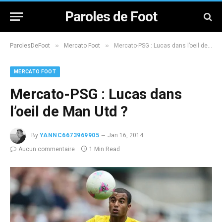
Paroles de Foot
»
»
ParolesDeFoot
Mercato Foot
Mercato-PSG : Lucas dans l’oeil de Man Utd ?
MERCATO FOOT
Mercato-PSG : Lucas dans
l’oeil de Man Utd ?
By
YANNC6673969905
Jan 16, 2014
Aucun commentaire
1 Min Read