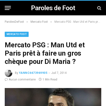
Paroles de Foot
»
»
ParolesDeFoot
Mercato Foot
Mercato PSG : Man Utd et Paris prêt à faire un gros chèque pour Di Maria ?
MERCATO FOOT
Mercato PSG : Man Utd et
Paris prêt à faire un gros
chèque pour Di Maria ?
By
YANNC6673969905
Juil 7, 2014
Aucun commentaire
1 Min Read