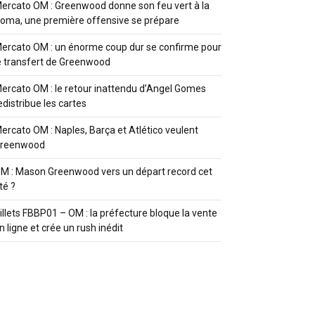
ercato OM : Greenwood donne son feu vert à la
oma, une première offensive se prépare
ercato OM : un énorme coup dur se confirme pour
e transfert de Greenwood
ercato OM : le retour inattendu d’Angel Gomes
edistribue les cartes
ercato OM : Naples, Barça et Atlético veulent
reenwood
M : Mason Greenwood vers un départ record cet
té ?
illets FBBP01 – OM : la préfecture bloque la vente
n ligne et crée un rush inédit