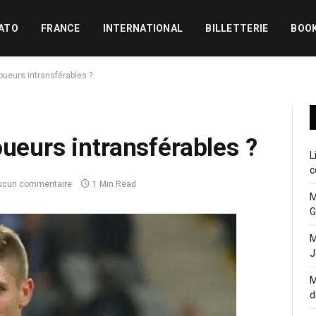
ATO
FRANCE
INTERNATIONAL
BILLETTERIE
BOO
oueurs intransférables ?
oueurs intransférables ?
L
c
ucun commentaire
1 Min Read
M
G
M
J
M
d