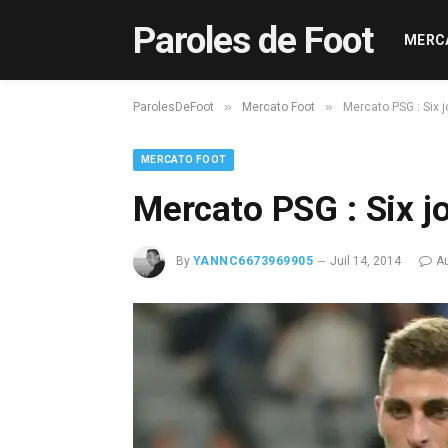
Paroles de Foot
MERC
»
»
ParolesDeFoot
Mercato Foot
Mercato PSG : Six j
MERCATO FOOT
Mercato PSG : Six j
By
YANNC6673969905
Juil 14, 2014
A