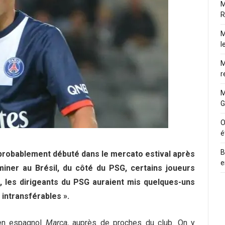
M
R
M
l
M
r
M
G
O
é
B
probablement débuté dans le mercato estival après
e
iner au Brésil, du côté du PSG, certains joueurs
on, les dirigeants du PSG auraient mis quelques-uns
s intransférables ».
ien espagnol
Marca
, auprès de proches du club. On y