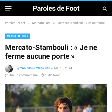
Paroles de Foot
»
»
ParolesDeFoot
Mercato Foot
Mercato-Stambouli : « Je ne ferme aucune porte »
MERCATO FOOT
Mercato-Stambouli : « Je ne
ferme aucune porte »
By
YANNC6673969905
Mai 15, 2014
Aucun commentaire
1 Min Read