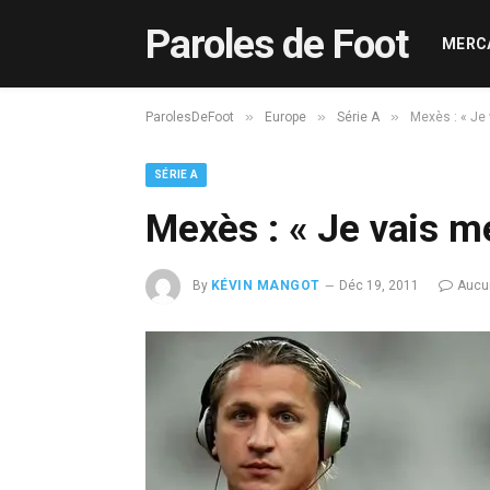
Paroles de Foot
MERC
»
»
»
ParolesDeFoot
Europe
Série A
Mexès : « Je 
SÉRIE A
Mexès : « Je vais me
By
KÉVIN MANGOT
Déc 19, 2011
Aucu