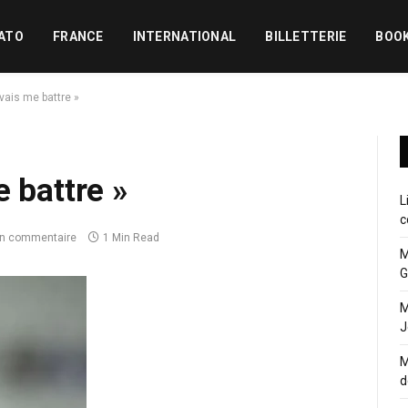
ATO
FRANCE
INTERNATIONAL
BILLETTERIE
BOO
vais me battre »
 battre »
L
c
n commentaire
1 Min Read
M
G
M
J
M
d