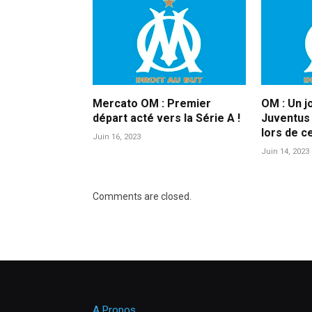
Mercato OM : Premier
OM : Un j
départ acté vers la Série A !
Juventus 
lors de c
Juin 16, 2023
Juin 14, 2023
Comments are closed.
A Propos