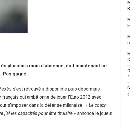
M
R
M
l
M
r
M
G
rès plusieurs mois d’absence, doit maintenant se
O
C. Pas gagné.
é
B
e Mexès s’est retrouvé indisponible puis désormais
e
 français qui ambitionne de jouer l’Euro 2012 avec
e pour s’imposer dans la défense milanaise :
« Le coach
’ai les capacités pour être titulaire
» annonce le joueur