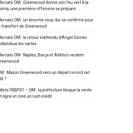
ercato OM : Greenwood donne son feu vert à la
oma, une première offensive se prépare
ercato OM : un énorme coup dur se confirme pour
e transfert de Greenwood
ercato OM : le retour inattendu d’Angel Gomes
edistribue les cartes
ercato OM : Naples, Barça et Atlético veulent
reenwood
M : Mason Greenwood vers un départ record cet
té ?
illets FBBP01 – OM : la préfecture bloque la vente
n ligne et crée un rush inédit