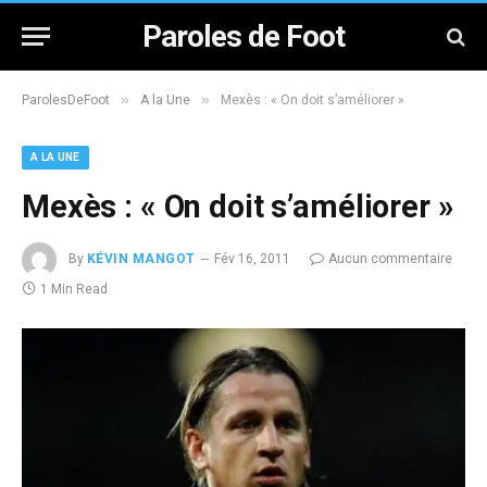
Paroles de Foot
»
»
ParolesDeFoot
A la Une
Mexès : « On doit s’améliorer »
A LA UNE
Mexès : « On doit s’améliorer »
By
KÉVIN MANGOT
Fév 16, 2011
Aucun commentaire
1 Min Read