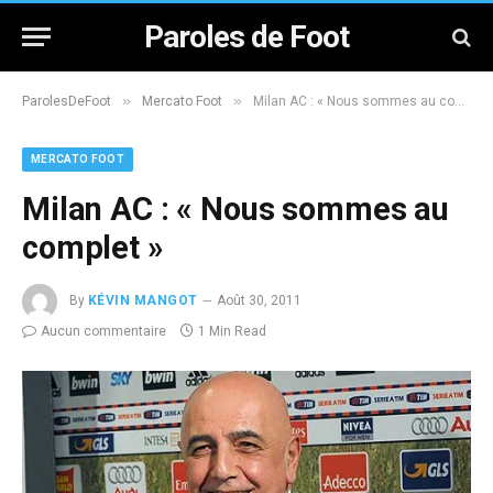
Paroles de Foot
»
»
ParolesDeFoot
Mercato Foot
Milan AC : « Nous sommes au complet »
MERCATO FOOT
Milan AC : « Nous sommes au
complet »
By
KÉVIN MANGOT
Août 30, 2011
Aucun commentaire
1 Min Read