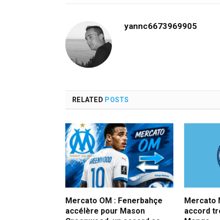
yannc6673969905
RELATED
POSTS
Mercato OM : Fenerbahçe
Mercato M
accélère pour Mason
accord t