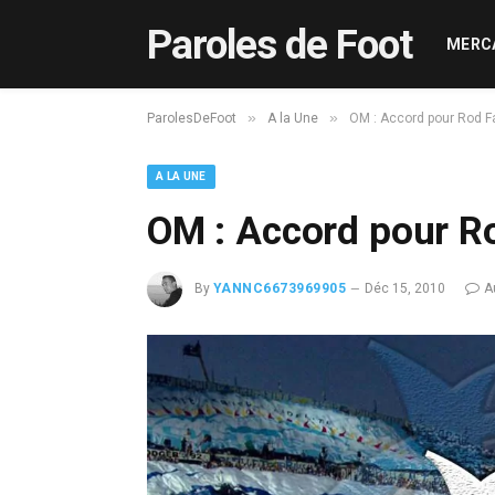
Paroles de Foot
MERC
»
»
ParolesDeFoot
A la Une
OM : Accord pour Rod F
A LA UNE
OM : Accord pour R
By
YANNC6673969905
Déc 15, 2010
A