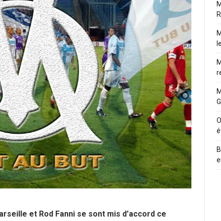
M
R
M
l
M
r
M
G
O
é
B
e
rseille et Rod Fanni se sont mis d’accord ce