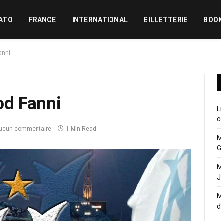
ATO
FRANCE
INTERNATIONAL
BILLETTERIE
BOO
anni
od Fanni
L
c
ucun commentaire
1 Min Read
M
G
M
J
M
d