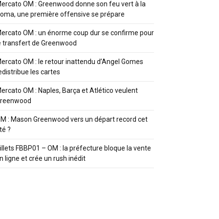
ercato OM : Greenwood donne son feu vert à la
oma, une première offensive se prépare
ercato OM : un énorme coup dur se confirme pour
e transfert de Greenwood
ercato OM : le retour inattendu d’Angel Gomes
edistribue les cartes
ercato OM : Naples, Barça et Atlético veulent
reenwood
M : Mason Greenwood vers un départ record cet
té ?
illets FBBP01 – OM : la préfecture bloque la vente
n ligne et crée un rush inédit