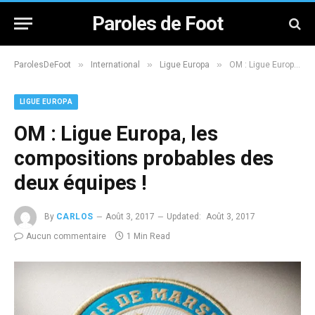
Paroles de Foot
»
»
»
ParolesDeFoot
International
Ligue Europa
OM : Ligue Europa, les compositions probables des deux équipes !
LIGUE EUROPA
OM : Ligue Europa, les
compositions probables des
deux équipes !
By
CARLOS
Août 3, 2017
Updated:
Août 3, 2017
Aucun commentaire
1 Min Read