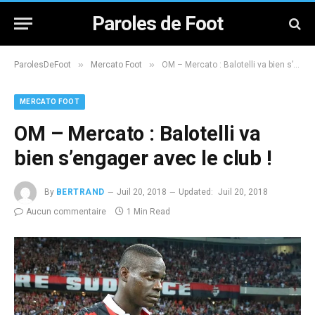
Paroles de Foot
»
»
ParolesDeFoot
Mercato Foot
OM – Mercato : Balotelli va bien s’engager avec le club !
MERCATO FOOT
OM – Mercato : Balotelli va
bien s’engager avec le club !
By
BERTRAND
Juil 20, 2018
Updated:
Juil 20, 2018
Aucun commentaire
1 Min Read