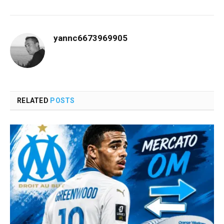
yannc6673969905
RELATED
POSTS