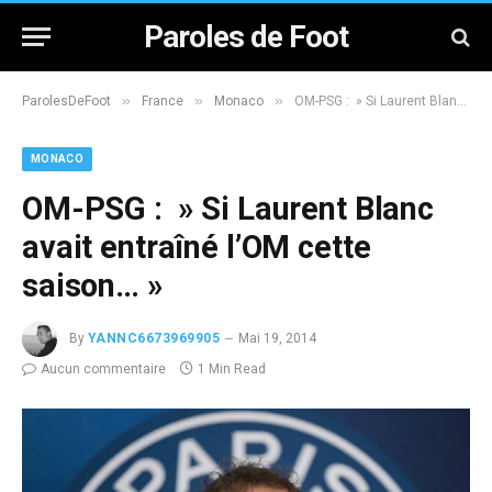
Paroles de Foot
»
»
»
ParolesDeFoot
France
Monaco
OM-PSG : » Si Laurent Blanc avait entraîné l’OM cette saison… »
MONACO
OM-PSG : » Si Laurent Blanc
avait entraîné l’OM cette
saison… »
By
YANNC6673969905
Mai 19, 2014
Aucun commentaire
1 Min Read