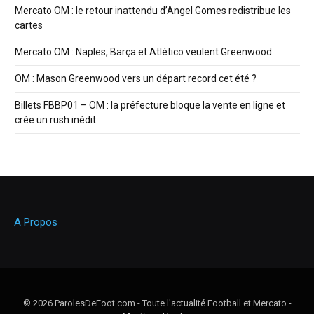
Mercato OM : le retour inattendu d’Angel Gomes redistribue les
cartes
Mercato OM : Naples, Barça et Atlético veulent Greenwood
OM : Mason Greenwood vers un départ record cet été ?
Billets FBBP01 – OM : la préfecture bloque la vente en ligne et
crée un rush inédit
A Propos
© 2026 ParolesDeFoot.com - Toute l'actualité Football et Mercato -