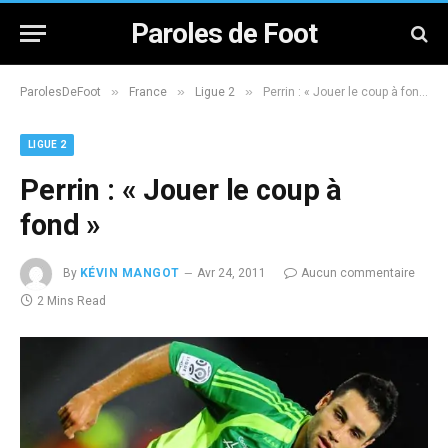
Paroles de Foot
»
»
»
ParolesDeFoot
France
Ligue 2
Perrin : « Jouer le coup à fond »
LIGUE 2
Perrin : « Jouer le coup à
fond »
By
KÉVIN MANGOT
Avr 24, 2011
Aucun commentaire
2 Mins Read