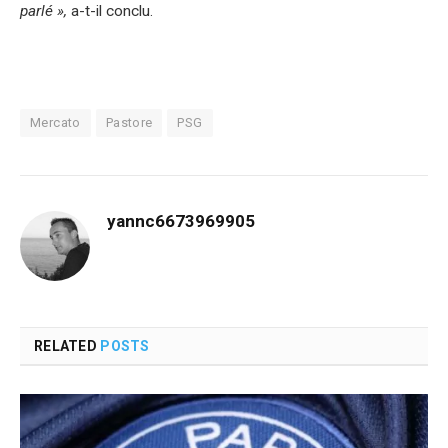
parlé »,
a-t-il conclu.
Mercato
Pastore
PSG
yannc6673969905
RELATED
POSTS