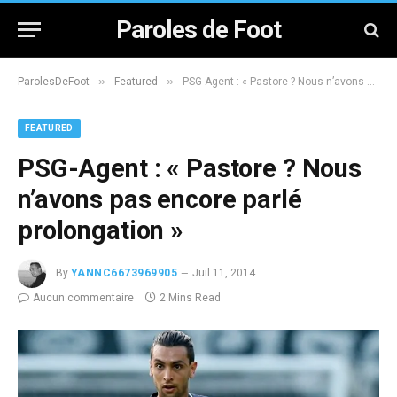
Paroles de Foot
»
»
ParolesDeFoot
Featured
PSG-Agent : « Pastore ? Nous n’avons pas encore parlé prolongation »
FEATURED
PSG-Agent : « Pastore ? Nous
n’avons pas encore parlé
prolongation »
By
YANNC6673969905
Juil 11, 2014
Aucun commentaire
2 Mins Read