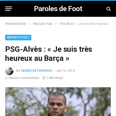
Paroles de Foot
»
»
ParolesDeFoot
Mercato Foot
PSG-Alvès : « Je suis très heureux au Barça »
MERCATO FOOT
PSG-Alvès : « Je suis très
heureux au Barça »
By
YANNC6673969905
Juil 16, 2014
Aucun commentaire
1 Min Read