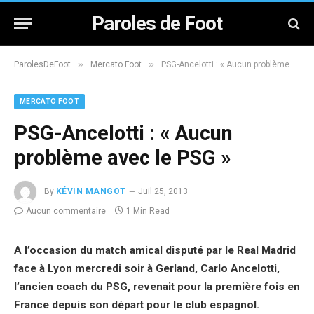
Paroles de Foot
»
»
ParolesDeFoot
Mercato Foot
PSG-Ancelotti : « Aucun problème avec le PSG »
MERCATO FOOT
PSG-Ancelotti : « Aucun
problème avec le PSG »
By
KÉVIN MANGOT
Juil 25, 2013
Aucun commentaire
1 Min Read
A l’occasion du match amical disputé par le Real Madrid
face à Lyon mercredi soir à Gerland, Carlo Ancelotti,
l’ancien coach du PSG, revenait pour la première fois en
France depuis son départ pour le club espagnol.