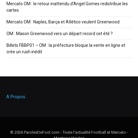
Mercato OM : le retour inattendu d’Angel Gomes redistribue les
cartes
Mercato OM : Naples, Barça et Atlético veulent Greenwood
OM : Mason Greenwood vers un départ record cet été ?
Billets FBBP01 – OM : la préfecture bloque la vente en ligne et
crée un rush inédit
A Propos
© 2026 ParolesDeFoot.com - Toute l'actualité Football et Mercato -