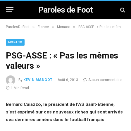
Paroles de Foot
»
»
»
ParolesDeFoot
France
Monaco
PSG-ASSE : « Pas les mêmes valeurs »
MONACO
PSG-ASSE : « Pas les mêmes
valeurs »
By
KÉVIN MANGOT
Août 6, 2013
Aucun commentaire
1 Min Read
Bernard Caiazzo, le président de l’AS Saint-Etienne,
s’est exprimé sur ces nouveaux riches qui sont arrivés
ces dernières années dans le football français.