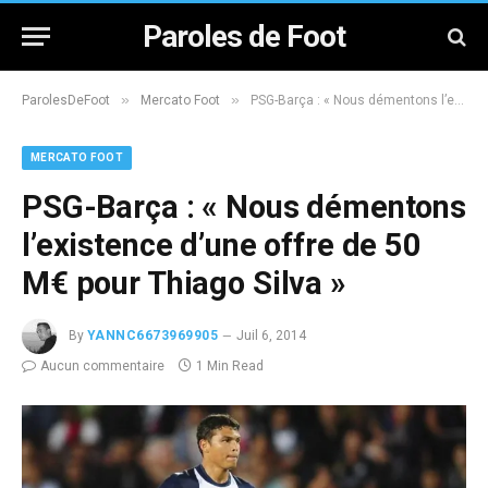
Paroles de Foot
»
»
ParolesDeFoot
Mercato Foot
PSG-Barça : « Nous démentons l’existence d’une offre de 50 M€ pour Thiago Silva »
MERCATO FOOT
PSG-Barça : « Nous démentons
l’existence d’une offre de 50
M€ pour Thiago Silva »
By
YANNC6673969905
Juil 6, 2014
Aucun commentaire
1 Min Read