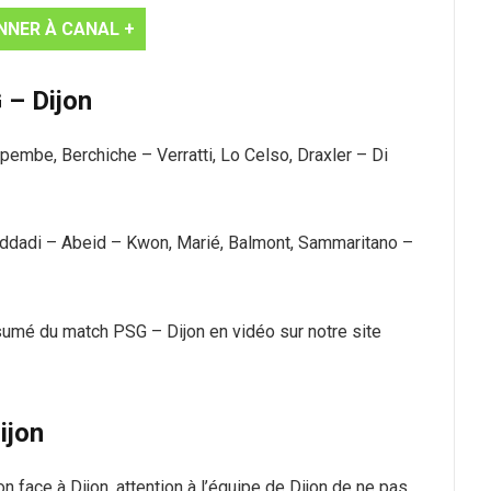
NNER À CANAL +
 – Dijon
pembe, Berchiche – Verratti, Lo Celso, Draxler – Di
Haddadi – Abeid – Kwon, Marié, Balmont, Sammaritano –
résumé du match PSG – Dijon en vidéo sur notre site
ijon
 face à Dijon, attention à l’équipe de Dijon de ne pas