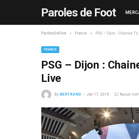
Paroles de Foot
MERC
»
»
ParolesDeFoot
France
PSG – Dijon : Chaines TV
FRANCE
PSG – Dijon : Chain
Live
By
BERTRAND
Jan 17, 2018
Aucun com