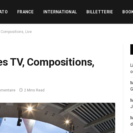
ATO
FRANCE
INTERNATIONAL
BILLETTERIE
BOO
, Compositions, Live
es TV, Compositions,
L
c
M
G
mentaire
2 Mins Read
M
J
M
d