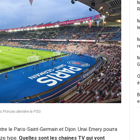
M
R
M
l
M
r
M
G
O
é
B
e
s Princes derrière le PSG
tre le Paris-Saint-Germain et Dijon. Unai Emery pourra
nze type.
Quelles sont les chaines TV qui vont