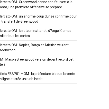
ercato OM : Greenwood donne son feu vert à la
oma, une première offensive se prépare
ercato OM : un énorme coup dur se confirme pour
e transfert de Greenwood
ercato OM : le retour inattendu d’Angel Gomes
edistribue les cartes
ercato OM : Naples, Barça et Atlético veulent
reenwood
M : Mason Greenwood vers un départ record cet
té ?
illets FBBP01 – OM : la préfecture bloque la vente
n ligne et crée un rush inédit