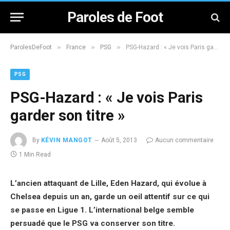
Paroles de Foot
»
»
»
ParolesDeFoot
France
PSG
PSG-Hazard : « Je vois Paris garder son titre »
PSG
PSG-Hazard : « Je vois Paris
garder son titre »
By
KÉVIN MANGOT
Août 5, 2013
Aucun commentaire
1 Min Read
L’ancien attaquant de Lille, Eden Hazard, qui évolue à
Chelsea depuis un an, garde un oeil attentif sur ce qui
se passe en Ligue 1. L’international belge semble
persuadé que le PSG va conserver son titre.