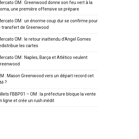
ercato OM : Greenwood donne son feu vert à la
oma, une première offensive se prépare
ercato OM : un énorme coup dur se confirme pour
e transfert de Greenwood
ercato OM : le retour inattendu d’Angel Gomes
edistribue les cartes
ercato OM : Naples, Barça et Atlético veulent
reenwood
M : Mason Greenwood vers un départ record cet
té ?
illets FBBP01 – OM : la préfecture bloque la vente
n ligne et crée un rush inédit