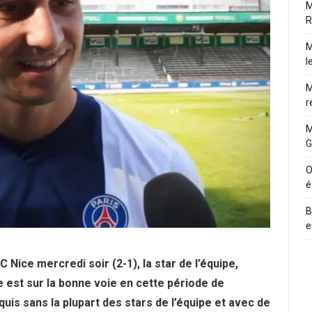
M
R
M
l
M
r
M
G
O
é
B
e
C Nice mercredi soir (2-1), la star de l’équipe,
 est sur la bonne voie en cette période de
uis sans la plupart des stars de l’équipe et avec de