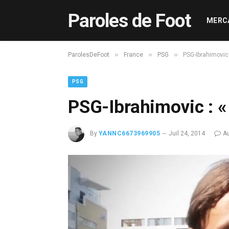
Paroles de Foot
MERC
»
»
»
ParolesDeFoot
France
PSG
PSG-Ibrahimovic 
PSG
PSG-Ibrahimovic : «
By
YANNC6673969905
Juil 24, 2014
A