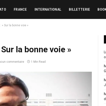
ATO
FRANCE
INTERNATIONAL
BILLETTERIE
BOO
: « Sur la bonne voie »
 Sur la bonne voie »
L
c
ucun commentaire
1 Min Read
M
G
M
J
M
d