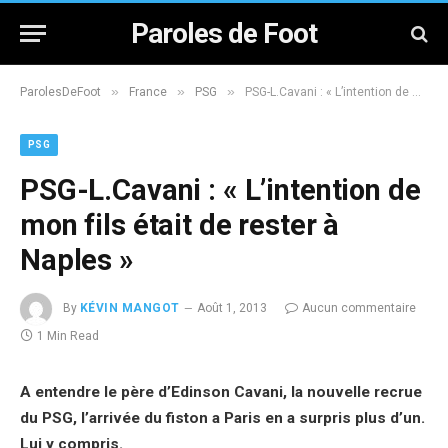
Paroles de Foot
»
»
»
ParolesDeFoot
France
PSG
PSG-L.Cavani : « L’intention de mon fils était de rester à Naples »
PSG
PSG-L.Cavani : « L’intention de
mon fils était de rester à
Naples »
By
KÉVIN MANGOT
Août 1, 2013
Aucun commentaire
1 Min Read
A entendre le père d’Edinson Cavani, la nouvelle recrue
du PSG, l’arrivée du fiston a Paris en a surpris plus d’un.
Lui y compris.