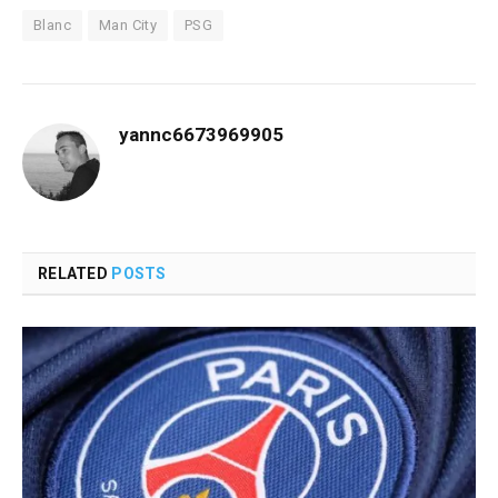
Blanc
Man City
PSG
yannc6673969905
RELATED
POSTS