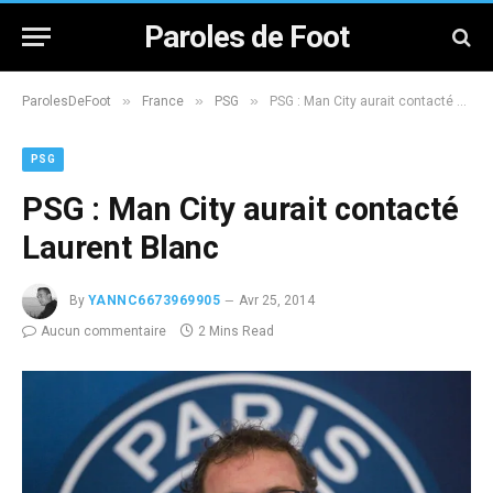
Paroles de Foot
»
»
»
ParolesDeFoot
France
PSG
PSG : Man City aurait contacté Laurent Blanc
PSG
PSG : Man City aurait contacté
Laurent Blanc
By
YANNC6673969905
Avr 25, 2014
Aucun commentaire
2 Mins Read