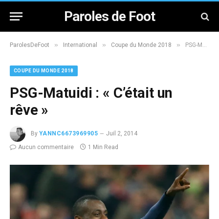
Paroles de Foot
»
»
»
ParolesDeFoot
International
Coupe du Monde 2018
PSG-Matuidi : « C’était un rêve »
COUPE DU MONDE 2018
PSG-Matuidi : « C’était un
rêve »
By
YANNC6673969905
Juil 2, 2014
Aucun commentaire
1 Min Read