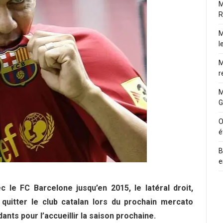
M
R
M
l
M
r
M
G
O
é
B
e
c le FC Barcelone jusqu’en 2015, le latéral droit,
 quitter le club catalan lors du prochain mercato
dants pour l’accueillir la saison prochaine.