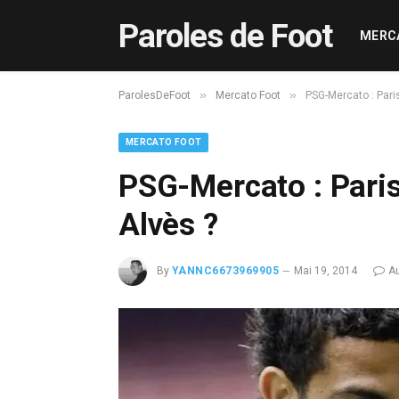
Paroles de Foot
MERC
»
»
ParolesDeFoot
Mercato Foot
PSG-Mercato : Paris
MERCATO FOOT
PSG-Mercato : Paris
Alvès ?
By
YANNC6673969905
Mai 19, 2014
A