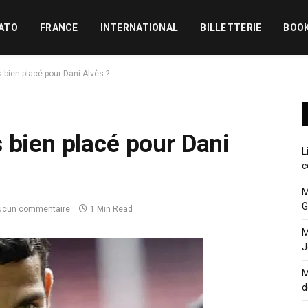
ATO
FRANCE
INTERNATIONAL
BILLETTERIE
BOO
 bien placé pour Dani Alvès ?
 bien placé pour Dani
L
c
M
G
ucun commentaire
1 Min Read
M
J
M
d