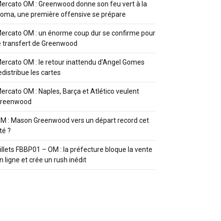
ercato OM : Greenwood donne son feu vert à la
oma, une première offensive se prépare
ercato OM : un énorme coup dur se confirme pour
e transfert de Greenwood
ercato OM : le retour inattendu d’Angel Gomes
edistribue les cartes
ercato OM : Naples, Barça et Atlético veulent
reenwood
M : Mason Greenwood vers un départ record cet
té ?
illets FBBP01 – OM : la préfecture bloque la vente
n ligne et crée un rush inédit