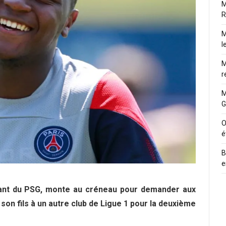
M
R
M
l
M
r
M
G
O
é
B
e
uant du PSG, monte au créneau pour demander aux
son fils à un autre club de Ligue 1 pour la deuxième