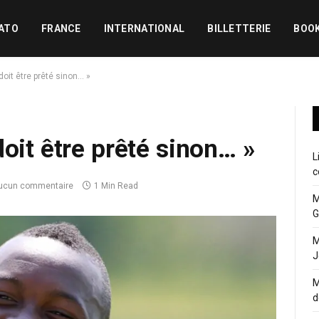
ATO
FRANCE
INTERNATIONAL
BILLETTERIE
BOO
doit être prêté sinon… »
oit être prêté sinon… »
L
c
ucun commentaire
1 Min Read
M
G
M
J
M
d