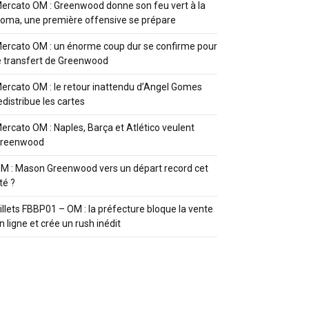
ercato OM : Greenwood donne son feu vert à la
oma, une première offensive se prépare
ercato OM : un énorme coup dur se confirme pour
e transfert de Greenwood
ercato OM : le retour inattendu d’Angel Gomes
edistribue les cartes
ercato OM : Naples, Barça et Atlético veulent
reenwood
M : Mason Greenwood vers un départ record cet
té ?
illets FBBP01 – OM : la préfecture bloque la vente
n ligne et crée un rush inédit