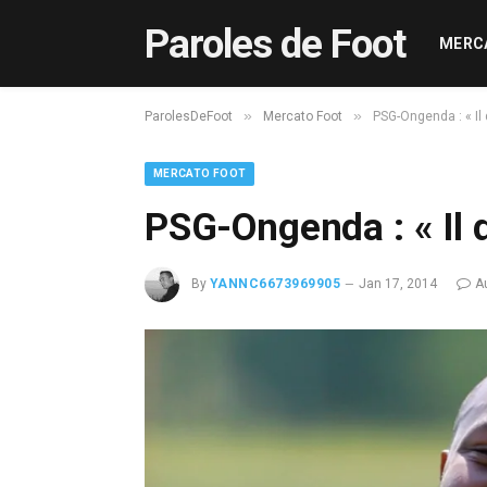
Paroles de Foot
MERC
»
»
ParolesDeFoot
Mercato Foot
PSG-Ongenda : « Il 
MERCATO FOOT
PSG-Ongenda : « Il d
By
YANNC6673969905
Jan 17, 2014
A