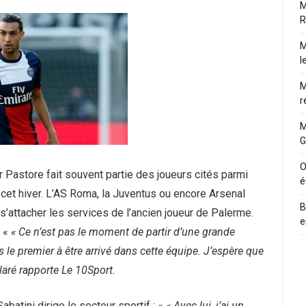
M
R
M
l
M
r
M
G
O
 Pastore fait souvent partie des joueurs cités parmi
é
 cet hiver. L’AS Roma, la Juventus ou encore Arsenal
B
 s’attacher les services de l’ancien joueur de Palerme.
e
: «
« Ce n’est pas le moment de partir d’une grande
 le premier à être arrivé dans cette équipe. J’espère que
éclaré rapporte Le 10Sport.
batini dirige le secteur sportif : «
« Avec lui, j’ai un