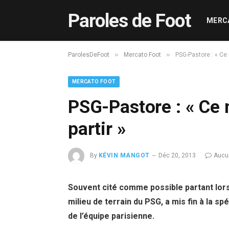
Paroles de Foot
MERC
»
»
ParolesDeFoot
Mercato Foot
PSG-Pastore : « Ce 
MERCATO FOOT
PSG-Pastore : « Ce 
partir »
By
KÉVIN MANGOT
Déc 20, 2013
Aucu
Souvent cité comme possible partant lors
milieu de terrain du PSG, a mis fin à la s
de l’équipe parisienne.