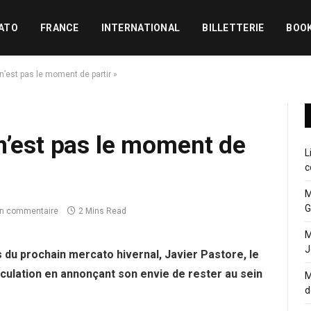
ATO
FRANCE
INTERNATIONAL
BILLETTERIE
BOO
n’est pas le moment de partir »
n’est pas le moment de
L
c
M
G
n commentaire
2 Mins Read
M
J
 du prochain mercato hivernal, Javier Pastore, le
péculation en annonçant son envie de rester au sein
M
d