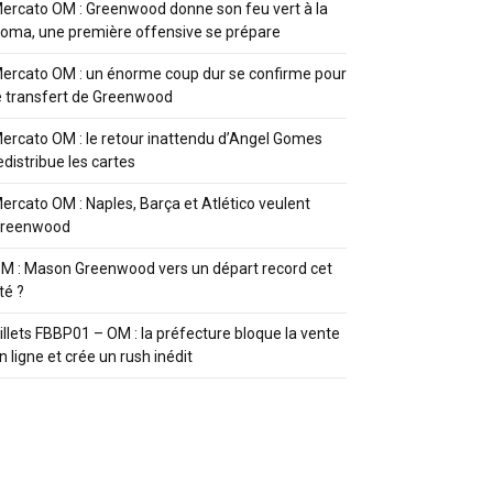
ercato OM : Greenwood donne son feu vert à la
oma, une première offensive se prépare
ercato OM : un énorme coup dur se confirme pour
e transfert de Greenwood
ercato OM : le retour inattendu d’Angel Gomes
edistribue les cartes
ercato OM : Naples, Barça et Atlético veulent
reenwood
M : Mason Greenwood vers un départ record cet
té ?
illets FBBP01 – OM : la préfecture bloque la vente
n ligne et crée un rush inédit