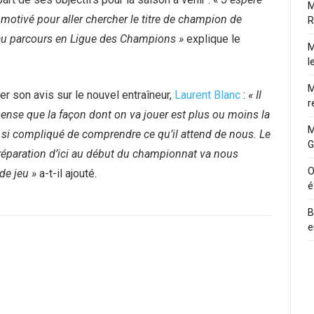
M
 motivé pour aller chercher le titre de champion de
R
eau parcours en Ligue des Champions »
explique le
M
l
M
r son avis sur le nouvel entraîneur,
Laurent Blanc
:
« Il
r
 pense que la façon dont on va jouer est plus ou moins la
M
 si compliqué de comprendre ce qu’il attend de nous. Le
G
a préparation d’ici au début du championnat va nous
O
de jeu »
a-t-il ajouté.
é
B
e