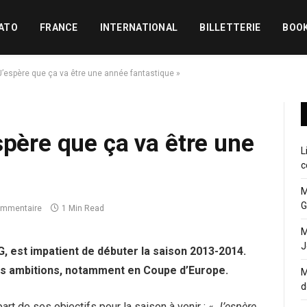
ATO
FRANCE
INTERNATIONAL
BILLETTERIE
BOO
J’espère que ça va être une année fantastique »
spère que ça va être une
L
c
M
G
ommentaire
1 Min Read
M
J
G, est impatient de débuter la saison 2013-2014.
des ambitions, notamment en Coupe d’Europe.
M
d
part de ses objectifs pour la saison à venir : «
J’espère