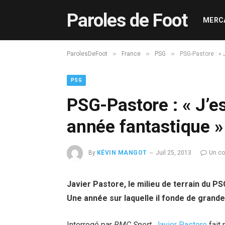
Paroles de Foot
MERC
»
»
»
ParolesDeFoot
France
PSG
PSG-Pastore : « 
PSG
PSG-Pastore : « J’e
année fantastique »
By
KÉVIN MANGOT
Juil 25, 2013
Un c
Javier Pastore, le milieu de terrain du PS
Une année sur laquelle il fonde de gran
Interrogé par
RMC Sport
,
Javier Pastore
fait 