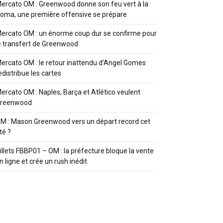
ercato OM : Greenwood donne son feu vert à la
oma, une première offensive se prépare
ercato OM : un énorme coup dur se confirme pour
e transfert de Greenwood
ercato OM : le retour inattendu d’Angel Gomes
edistribue les cartes
ercato OM : Naples, Barça et Atlético veulent
reenwood
M : Mason Greenwood vers un départ record cet
té ?
illets FBBP01 – OM : la préfecture bloque la vente
n ligne et crée un rush inédit