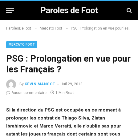
Paroles de Foot
»
»
ParolesDeFoot
Mercato Foot
PSG : Prolongation en vue pour les Français ?
MERCATO FOOT
PSG : Prolongation en vue pour
les Français ?
By
KÉVIN MANGOT
Juil 29, 2013
Aucun commentaire
1 Min Read
Si la direction du PSG est occupée en ce moment à
prolonger les contrat de Thiago Silva, Zlatan
Ibrahimovic et Marco Verratti, elle n’oublie pas pour
autant les joueurs français dont certains sont sous