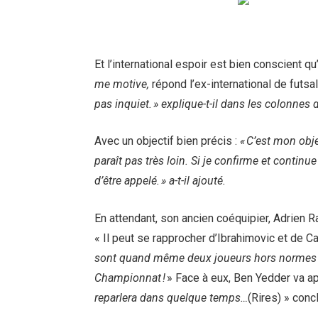
Et l’international espoir est bien conscient qu’
me motive,
répond l’ex-international de futsal
pas inquiet. » explique-t-il dans les colonnes 
Avec un objectif bien précis :
« C’est mon obje
paraît pas très loin. Si je confirme et continu
d’être appelé. » a-t-il ajouté.
En attendant, son ancien coéquipier, Adrien R
« Il peut se rapprocher d’Ibrahimovic et de C
sont quand même deux joueurs hors normes qu
Championnat !
» Face à eux, Ben Yedder va a
reparlera dans quelque temps…
(Rires) » conclu