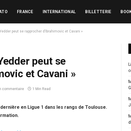
ATO
FRANCE
INTERNATIONAL
BILLETTERIE
BOO
 Yedder peut se rapprocher d’Ibrahimovic et Cavani »
Yedder peut se
L
movic et Cavani »
c
M
G
n commentaire
1 Min Read
M
J
n dernière en Ligue 1 dans les rangs de Toulouse.
irmation.
M
d