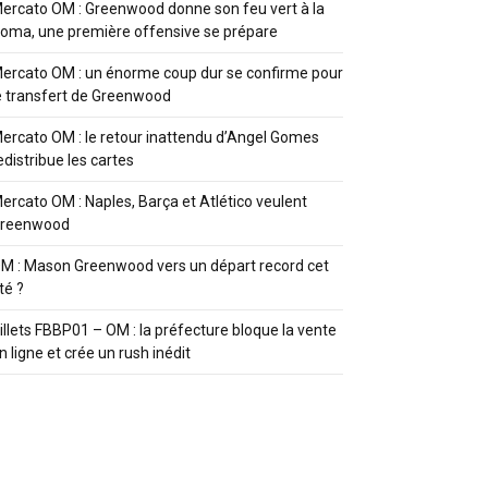
ercato OM : Greenwood donne son feu vert à la
oma, une première offensive se prépare
ercato OM : un énorme coup dur se confirme pour
e transfert de Greenwood
ercato OM : le retour inattendu d’Angel Gomes
edistribue les cartes
ercato OM : Naples, Barça et Atlético veulent
reenwood
M : Mason Greenwood vers un départ record cet
té ?
illets FBBP01 – OM : la préfecture bloque la vente
n ligne et crée un rush inédit