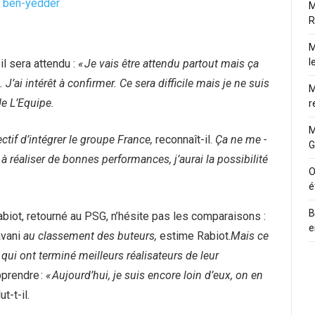
M
R
M
l
il sera attendu :
« Je vais être attendu partout mais ça
. J’ai intérêt à confirmer. Ce sera difficile mais je ne suis
M
de L’Equipe.
r
M
ctif d’intégrer le groupe France,
reconnaît-il.
Ça ne me ­
G
e à réaliser de bonnes performances, j’aurai la possibilité
O
é
B
abiot, retourné au PSG, n’hésite pas les comparaisons :
e
avani
au classement des buteurs,
estime ­Rabiot.
Mais ce
i ont terminé meilleurs réalisateurs de leur
pprendre :
« Aujourd’hui, je suis encore loin d’eux, on en
t-t-il.