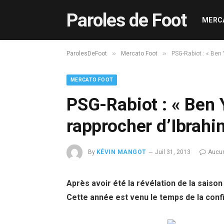
Paroles de Foot
MERC
»
»
ParolesDeFoot
Mercato Foot
PSG-Rabiot : « Ben
MERCATO FOOT
PSG-Rabiot : « Ben 
rapprocher d’Ibrahi
By
KÉVIN MANGOT
Juil 31, 2013
Aucu
Après avoir été la révélation de la saiso
Cette année est venu le temps de la conf