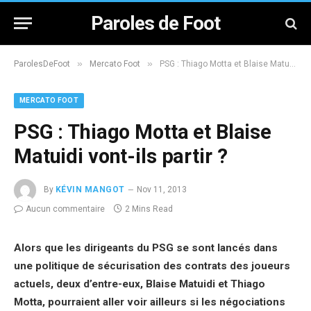
Paroles de Foot
»
»
ParolesDeFoot
Mercato Foot
PSG : Thiago Motta et Blaise Matuidi vont-ils partir ?
MERCATO FOOT
PSG : Thiago Motta et Blaise
Matuidi vont-ils partir ?
By
KÉVIN MANGOT
Nov 11, 2013
Aucun commentaire
2 Mins Read
Alors que les dirigeants du PSG se sont lancés dans
une politique de sécurisation des contrats des joueurs
actuels, deux d’entre-eux, Blaise Matuidi et Thiago
Motta, pourraient aller voir ailleurs si les négociations