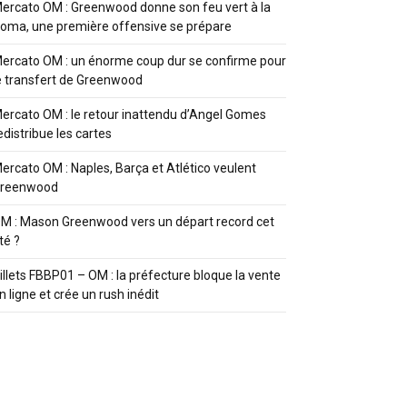
ercato OM : Greenwood donne son feu vert à la
oma, une première offensive se prépare
ercato OM : un énorme coup dur se confirme pour
e transfert de Greenwood
ercato OM : le retour inattendu d’Angel Gomes
edistribue les cartes
ercato OM : Naples, Barça et Atlético veulent
reenwood
M : Mason Greenwood vers un départ record cet
té ?
illets FBBP01 – OM : la préfecture bloque la vente
n ligne et crée un rush inédit