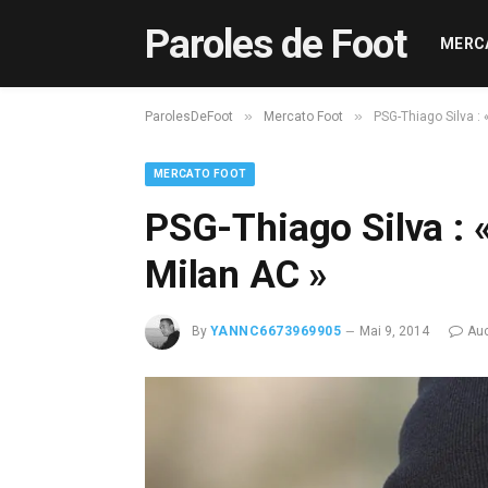
Paroles de Foot
MERC
»
»
ParolesDeFoot
Mercato Foot
PSG-Thiago Silva : 
MERCATO FOOT
PSG-Thiago Silva : «
Milan AC »
By
YANNC6673969905
Mai 9, 2014
Au