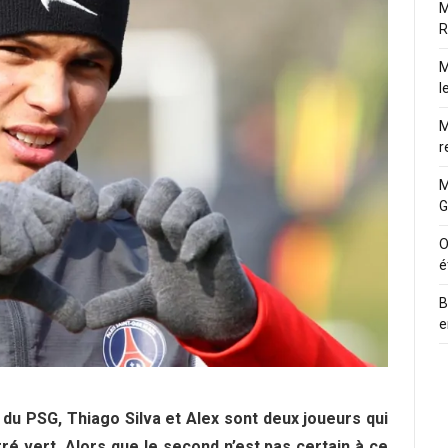
M
R
M
l
M
r
M
G
O
é
B
e
t du PSG, Thiago Silva et Alex sont deux joueurs qui
é vert. Alors que le second n’est pas certain à ce