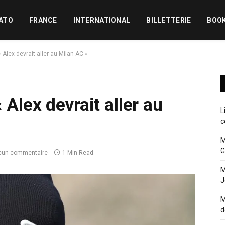
ATO
FRANCE
INTERNATIONAL
BILLETTERIE
BOO
« Alex devrait aller au Milan AC »
 Alex devrait aller au
L
c
M
G
cun commentaire
1 Min Read
M
J
M
d