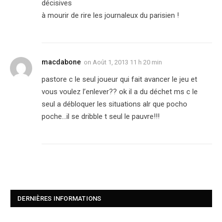
décisives
à mourir de rire les journaleux du parisien !
macdabone
on
Août 1, 2013 11 h 20 min
pastore c le seul joueur qui fait avancer le jeu et
vous voulez l’enlever?? ok il a du déchet ms c le
seul a débloquer les situations alr que pocho
poche…il se dribble t seul le pauvre!!!
DERNIÈRES INFORMATIONS