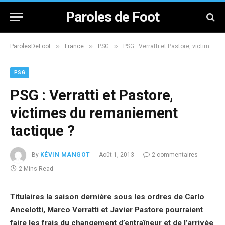
Paroles de Foot
»
»
»
ParolesDeFoot
France
PSG
PSG : Verratti et Pastore, victimes du remaniement tactique ?
PSG
PSG : Verratti et Pastore,
victimes du remaniement
tactique ?
By
KÉVIN MANGOT
Août 1, 2013
2 commentaires
2 Mins Read
Titulaires la saison dernière sous les ordres de Carlo
Ancelotti, Marco Verratti et Javier Pastore pourraient
faire les frais du changement d’entraîneur et de l’arrivée