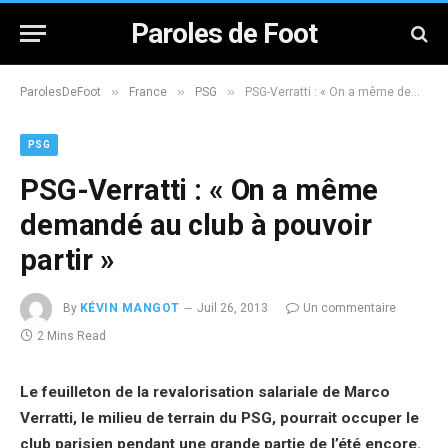
Paroles de Foot
»
»
»
ParolesDeFoot
France
PSG
PSG-Verratti : « On a même demandé au club à pouvoir partir »
PSG
PSG-Verratti : « On a même
demandé au club à pouvoir
partir »
By
KÉVIN MANGOT
Juil 26, 2013
Un commentaire
2 Mins Read
Le feuilleton de la revalorisation salariale de Marco
Verratti, le milieu de terrain du PSG, pourrait occuper le
club parisien pendant une grande partie de l’été encore.