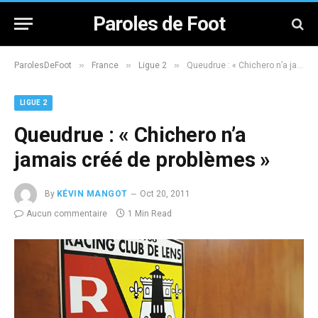
Paroles de Foot
»
»
»
ParolesDeFoot
France
Ligue 2
Queudrue : « Chichero n’a jamais créé de problèmes »
LIGUE 2
Queudrue : « Chichero n’a
jamais créé de problèmes »
By
KÉVIN MANGOT
Oct 20, 2011
Aucun commentaire
1 Min Read