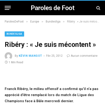
Paroles de Foot
»
»
»
ParolesDeFoot
Europe
Bundesliga
Ribéry : « Je suis mécontent »
BUNDESLIGA
Ribéry : « Je suis mécontent »
By
KÉVIN MANGOT
Fév 25, 2012
Aucun commentaire
1 Min Read
Franck Ribéry, le milieu offensif a confirmé qu’il n’a pas
apprécié d’être remplacé lors du match de Ligue des
Champions face à Bâle mercredi dernier.